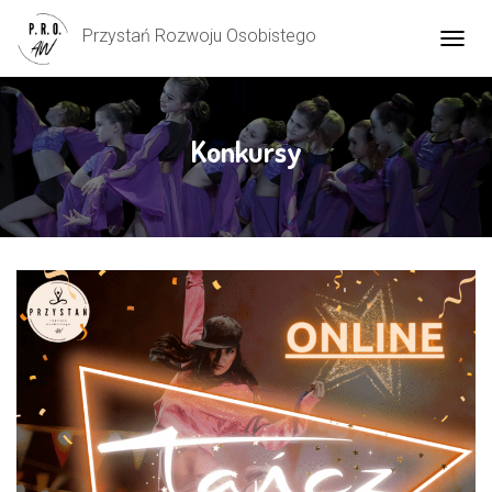
Przystań Rozwoju Osobistego
P
R
Z
E
Ł
Konkursy
Ą
C
Z
N
A
W
I
G
A
C
J
Ę