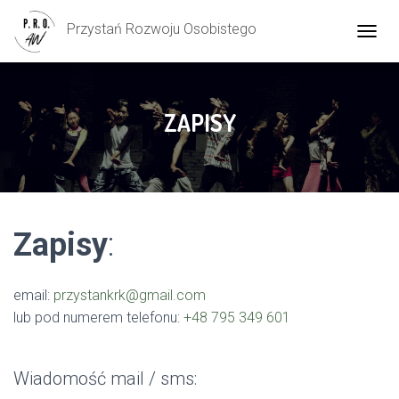
Przystań Rozwoju Osobistego
P
R
Z
E
Ł
ZAPISY
Ą
C
Z
N
A
W
I
Zapisy
:
G
A
C
email:
przystankrk@gmail.com
J
Ę
lub pod numerem telefonu:
+48 795 349 601
Wiadomość mail / sms: