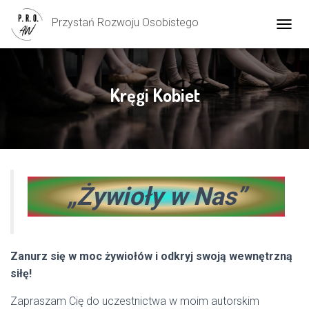
Przystań Rozwoju Osobistego
P
R
Z
E
Ł
Kręgi Kobiet
Ą
C
Z
N
A
W
I
„Żywioły w Nas”
G
A
C
J
Ę
Zanurz się w moc żywiołów i odkryj swoją wewnętrzną
siłę!
Zapraszam Cię do uczestnictwa w moim autorskim