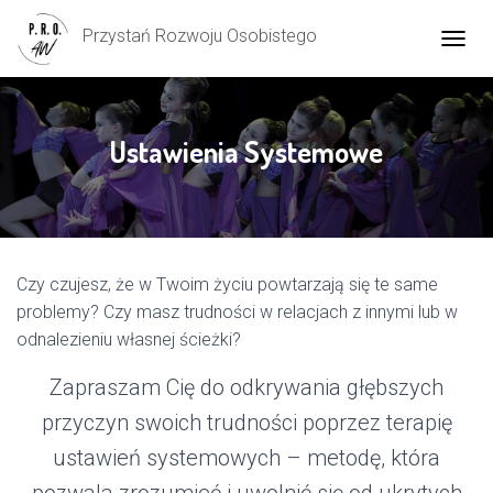
Przystań Rozwoju Osobistego
P
R
Z
E
Ł
Ustawienia Systemowe
Ą
C
Z
N
A
W
Czy czujesz, że w Twoim życiu powtarzają się te same
I
G
problemy? Czy masz trudności w relacjach z innymi lub w
A
odnalezieniu własnej ścieżki?
C
J
Zapraszam Cię do odkrywania głębszych
Ę
przyczyn swoich trudności poprzez terapię
ustawień systemowych – metodę, która