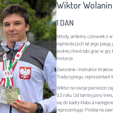
Wiktor Wolanin
1 DAN
Młody, ambitny człowiek z w
najmłodszych lat jego pasją 
wolnej chwili lubi grać w gry
motorze.
Zawodnik i Instruktor Krako
Tradycyjnego, reprezentant 
Wiktor na swoje pierwsze za
3,5 roku. Od tamtej pory tren
się do kadry klubu a następn
reprezentując Polskę na za