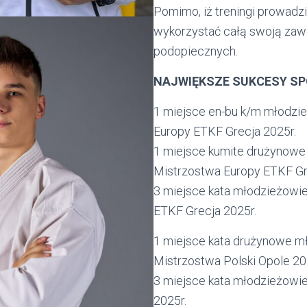
Pomimo, iż treningi prowadzi
wykorzystać całą swoją zawo
podopiecznych.
NAJWIĘKSZE SUKCESY S
1 miejsce en-bu k/m młodzie
Europy ETKF Grecja 2025r.
1 miejsce kumite drużynowe
Mistrzostwa Europy ETKF Gr
3 miejsce kata młodzieżowie
ETKF Grecja 2025r.
1 miejsce kata drużynowe mł
Mistrzostwa Polski Opole 20
3 miejsce kata młodzieżowie
2025r.