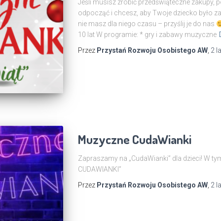
Jeśli musisz zrobić przedświąteczne zakupy, 
odpocząć i chcesz, aby Twoje dziecko było zao
nie masz dla niego czasu – przyślij je do nas
10 lat W programie: * gry i zabawy muzyczne
Przez
Przystań Rozwoju Osobistego AW
,
2 l
Muzyczne CudaWianki
Zapraszamy na „CudaWianki” dla dzieci! W ty
CUDAWIANKI”
Przez
Przystań Rozwoju Osobistego AW
,
2 l