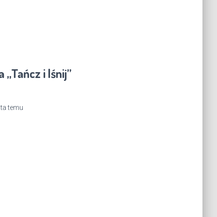
„Tańcz i lśnij”
ata
temu