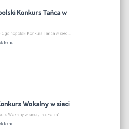
olski Konkurs Tańca w
Ogólnopolski Konkurs Tańca w sieci…
ok
temu
Konkurs Wokalny w sieci
urs Wokalny w sieci „LatoFonia”
ok
temu