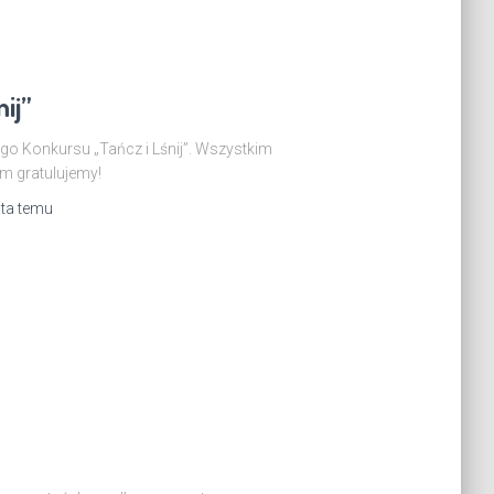
ij”
go Konkursu „Tańcz i Lśnij”. Wszystkim
m gratulujemy!
ata
temu