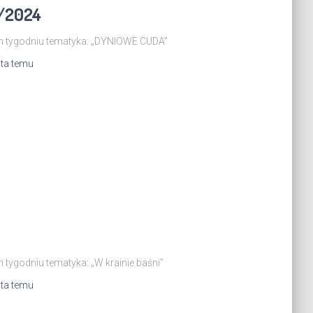
0/2024
ym tygodniu tematyka: „DYNIOWE CUDA”
ata
temu
 tygodniu tematyka: „W krainie baśni”
ata
temu