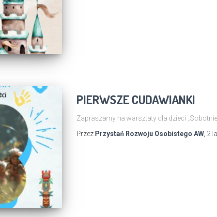
PIERWSZE CUDAWIANKI
Zapraszamy na warsztaty dla dzieci „Sobotni
Przez
Przystań Rozwoju Osobistego AW
,
2 l