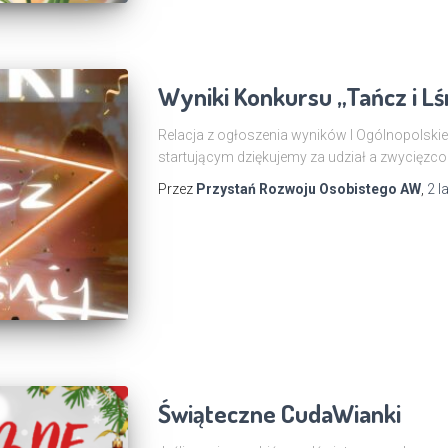
Wyniki Konkursu „Tańcz i Lśn
Relacja z ogłoszenia wyników I Ogólnopolskie
startującym dziękujemy za udział a zwycięzco
Przez
Przystań Rozwoju Osobistego AW
,
2 l
Świąteczne CudaWianki