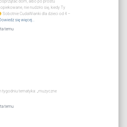
posprzątać dom, albo po prostu
piekowane, nie nudziło się, kiedy Ty
Sobotnie CudaWianki dla dzieci od 4 –
Dowiedz się więcej…
ata
temu
m tygodniu tematyka: „muzyczne
ata
temu