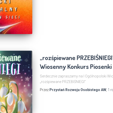
„rozśpiewane PRZEBIŚNIEGI”
Wiosenny Konkurs Piosenki 
Serdecznie zapraszamy na I Ogólnopolski Wi
„rozśpiewane PRZEBIŚNIEGI”
Przez
Przystań Rozwoju Osobistego AW
,
1 r