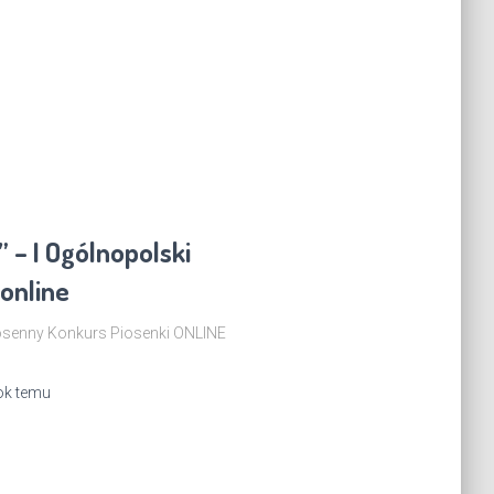
 – I Ogólnopolski
online
osenny Konkurs Piosenki ONLINE
ok
temu