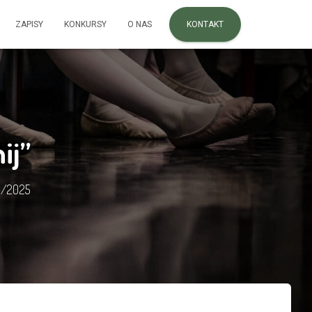
ZAPISY
KONKURSY
O NAS
KONTAKT
ij”
1/2025