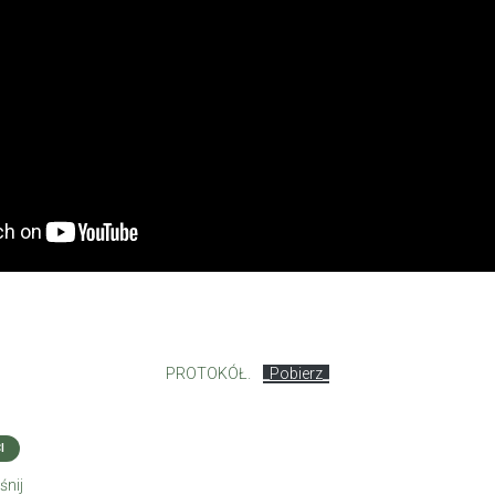
PROTOKÓŁ.
_Pobierz_
I
śnij