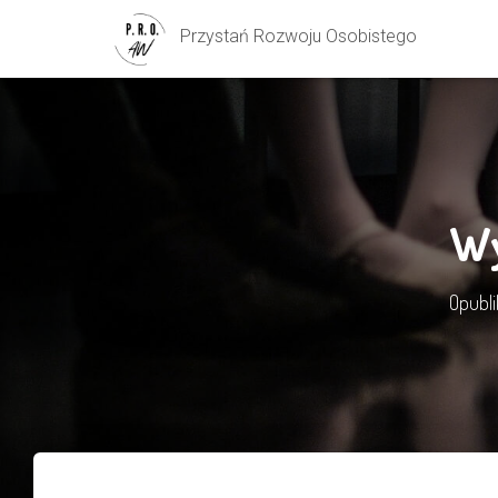
Przystań Rozwoju Osobistego
Wy
Opubl