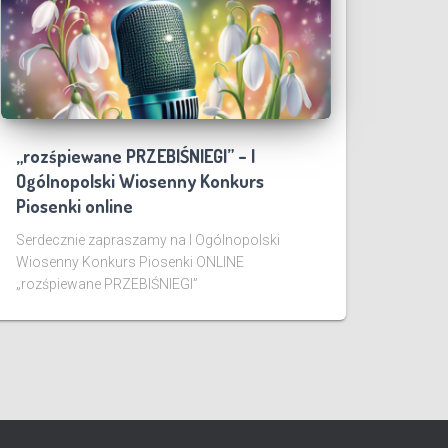
„rozśpiewane PRZEBIŚNIEGI” – I
Ogólnopolski Wiosenny Konkurs
Piosenki online
Serdecznie zapraszamy na I Ogólnopolski
Wiosenny Konkurs Piosenki ONLINE
„rozśpiewane PRZEBIŚNIEGI”