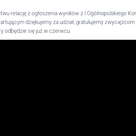
wu relację z ogłoszenia wyników z I Ogólnopolskiego Kon
startującym dziękujemy za udział, gratulujemy zwycięzcom
óry odbędzie się już w czerwcu.