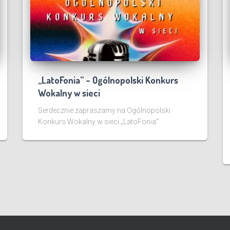
„LatoFonia” – Ogólnopolski Konkurs
Wokalny w sieci
Serdecznie zapraszamy na Ogólnopolski
Konkurs Wokalny w sieci „LatoFonia”