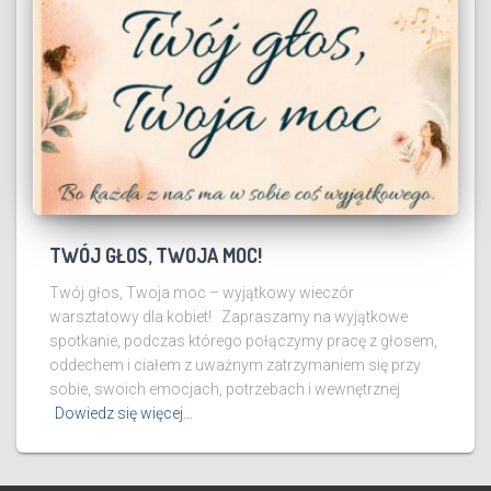
TWÓJ GŁOS, TWOJA MOC!
Twój głos, Twoja moc – wyjątkowy wieczór
warsztatowy dla kobiet! Zapraszamy na wyjątkowe
spotkanie, podczas którego połączymy pracę z głosem,
oddechem i ciałem z uważnym zatrzymaniem się przy
sobie, swoich emocjach, potrzebach i wewnętrznej
Dowiedz się więcej…