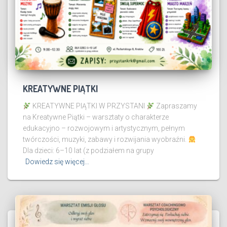
KREATYWNE PIĄTKI
KREATYWNE PIĄTKI W PRZYSTANI
Zapraszamy
na Kreatywne Piątki – warsztaty o charakterze
edukacyjno – rozwojowym i artystycznym, pełnym
twórczości, muzyki, zabawy i rozwijania wyobraźni.
Dla dzieci: 6–10 lat (z podziałem na grupy
Dowiedz się więcej…