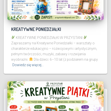
KREATYWNE PONIEDZIAŁKI
KREATYWNE PONIEDZIAŁKI W PRZYSTANI
Zapraszamy na Kreatywne Poniedziałki – warsztaty o
charakterze edukacyjno – rozwojowym i artystycznym,
pełnym twórczości, muzyki, zabawy i rozwijania
wyobraźni.
Dla dzieci: 6–10 lat (z podziałem na grupy
Dowiedz się więcej…